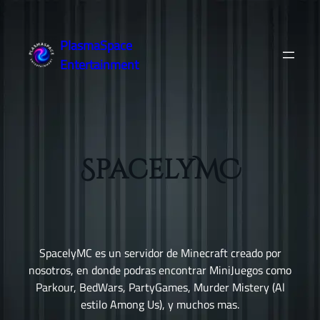
Saltar
al
PlasmaSpace
contenido
Entertainment
SpacelyMC
SpacelyMC es un servidor de Minecraft creado por
nosotros, en donde podras encontrar MiniJuegos como
Parkour, BedWars, PartyGames, Murder Mistery (Al
estilo Among Us), y muchos mas.